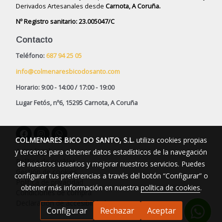
Derivados Artesanales desde
Carnota, A Coruña.
Nº Registro sanitario: 23.005047/C
Contacto
Teléfono:
687 94 25 05
info@colmenaresbicodosanto.com
Horario: 9:00 - 14:00 / 17:00 - 19:00
Lugar Fetós, nº6, 15295 Carnota, A Coruña
COLMENARES BICO DO SANTO, S.L.
utiliza cookies propias
Aviso legal
y terceros para obtener datos estadísticos de la navegación
Política de cookies
de nuestros usuarios y mejorar nuestros servicios. Puedes
Gestión de cookies
configurar tus preferencias a través del botón “Configurar” o
Política de privacidad
obtener más información en nuestra
política de cookies
.
Condiciones de compra
Declaración de accesibilidad
Configurar
Rechazar
Aceptar