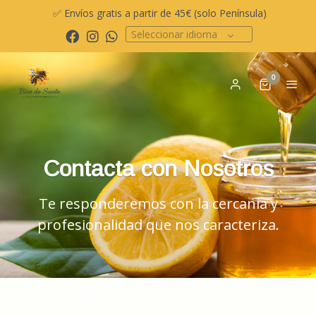
✅ Envíos gratis a partir de 45€ (solo Península)
Seleccionar idioma
0
Contacta con Nosotros
Te responderemos con la cercanía y
profesionalidad que nos caracteriza.