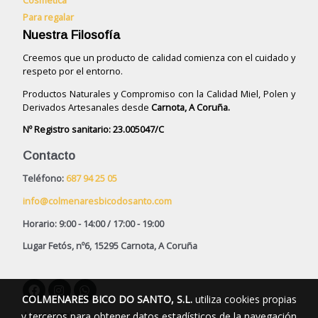
Para regalar
Nuestra Filosofía
Creemos que un producto de calidad comienza con el cuidado y
respeto por el entorno.
Productos Naturales y Compromiso con la Calidad Miel, Polen y
Derivados Artesanales desde
Carnota, A Coruña.
Nº Registro sanitario: 23.005047/C
Contacto
Teléfono:
687 94 25 05
info@colmenaresbicodosanto.com
Horario: 9:00 - 14:00 / 17:00 - 19:00
Lugar Fetós, nº6, 15295 Carnota, A Coruña
COLMENARES BICO DO SANTO, S.L.
utiliza cookies propias
Aviso legal
y terceros para obtener datos estadísticos de la navegación